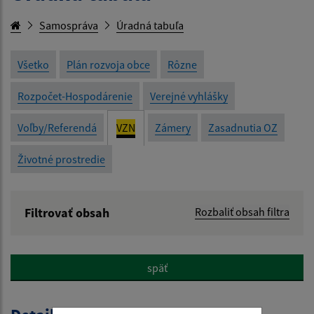
Samospráva
Úradná tabuľa
Všetko
Plán rozvoja obce
Rôzne
Rozpočet-Hospodárenie
Verejné vyhlášky
Voľby/Referendá
VZN
Zámery
Zasadnutia OZ
Životné prostredie
Filtrovať obsah
Rozbaliť obsah filtra
Názov:
späť
Popis: