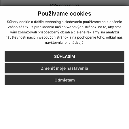
IČO: 0032 56 27
Používame cookies
Súbory cookie a ďalšie technológie sledovania používame na zlepšenie
vášho zážitku z prehliadania našich webových stránok, na to, aby sme
vám zobrazovali prispôsobený obsah a cielené reklamy, na analýzu
návštevnosti našich webových stránok a na pochopenie toho, odkiaľ naši
návštevníci prichádzajú.
SÚHLASÍM
Zmeniť moje nastavenia
Odmietam
Informácie o stránke:
Vyhlásenie o prístupnosti