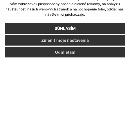
vám zobrazovali prispôsobený obsah a cielené reklamy, na analýzu
návštevnosti našich webových stránok a na pochopenie toho, odkiaľ naši
návštevníci prichádzajú.
SÚHLASÍM
Zmeniť moje nastavenia
Odmietam
Informácie o stránke:
Vyhlásenie o prístupnosti
Autorské práva
Ochrana osobných údajov
Navigácia:
Vytlačiť aktuálnu stránku