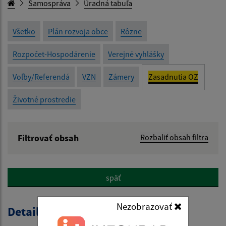
Samospráva
Úradná tabuľa
Všetko
Plán rozvoja obce
Rôzne
Rozpočet-Hospodárenie
Verejné vyhlášky
Voľby/Referendá
VZN
Zámery
Zasadnutia OZ
Životné prostredie
Filtrovať obsah
Rozbaliť obsah filtra
Názov:
späť
Popis:
Nezobrazovať
Detail úradného dokumentu
Dátum zverejnenia od: