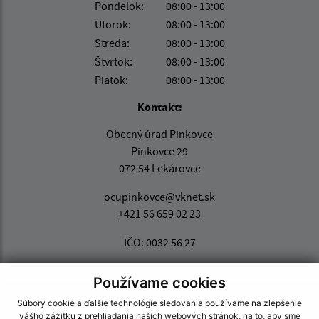
Pondelok:
08:00 - 13:00
Utorok:
08:00 - 13:00
Streda:
08:00 - 13:00
Štvrtok:
08:00 - 13:00
Piatok:
08:00 - 13:00
Kontakt:
Obecný úrad Pinkovce
Pinkovce 29
072 54 Lekárovce
ocupinkovce@vknet.sk
+421 56 659 02 23
IČO: 0032 56 27
Používame cookies
Súbory cookie a ďalšie technológie sledovania používame na zlepšenie
vášho zážitku z prehliadania našich webových stránok, na to, aby sme