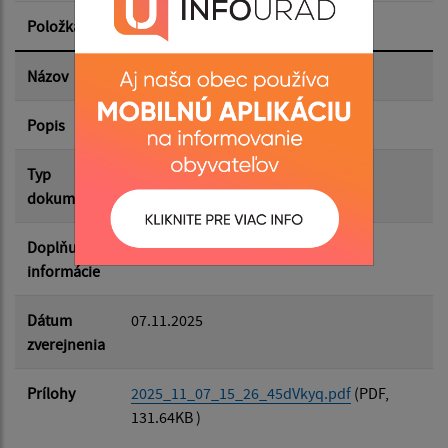
Položka
Informácia
Dátum zverejnenia do:
Názov
Pozvánka na OZ dňa 12.11.2025
Popis
Pozvánka
Filtrovať
Reset
Typ
Zasadnutia OZ
dokumentu
Doplňujúce
informácie
Dátum
07.11.2025
zverejnenia
Prílohy
2025_11_07_15_26_45dVkyq.pdf
(PDF,
131.64KB )