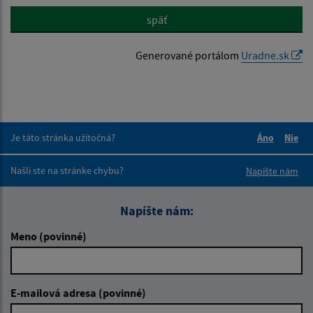
späť
Generované portálom
Uradne.sk
Je táto stránka užitočná?
Áno
Nie
Boli tieto 
Boli 
Našli ste na stránke chybu?
Napíšte nám
Napíšte nám:
Meno (povinné)
E-mailová adresa (povinné)