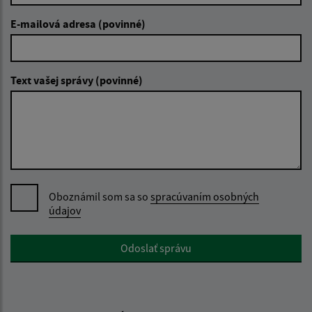
E-mailová adresa (povinné)
Text vašej správy (povinné)
Oboznámil som sa so
spracúvaním osobných
údajov
Google reCaptcha Response
Odoslať správu