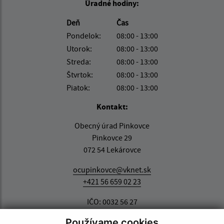
Úradné hodiny:
Deň
Čas
Pondelok:
08:00 - 13:00
Utorok:
08:00 - 13:00
Streda:
08:00 - 13:00
Štvrtok:
08:00 - 13:00
Piatok:
08:00 - 13:00
Kontakt:
Obecný úrad Pinkovce
Pinkovce 29
072 54 Lekárovce
ocupinkovce@vknet.sk
+421 56 659 02 23
IČO: 0032 56 27
Používame cookies