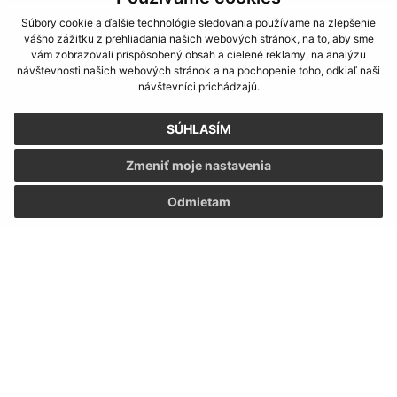
Súbory cookie a ďalšie technológie sledovania používame na zlepšenie
vášho zážitku z prehliadania našich webových stránok, na to, aby sme
vám zobrazovali prispôsobený obsah a cielené reklamy, na analýzu
návštevnosti našich webových stránok a na pochopenie toho, odkiaľ naši
návštevníci prichádzajú.
SÚHLASÍM
Zmeniť moje nastavenia
Odmietam
Informácie o stránke:
Vyhlásenie o prístupnosti
Autorské práva
Ochrana osobných údajov