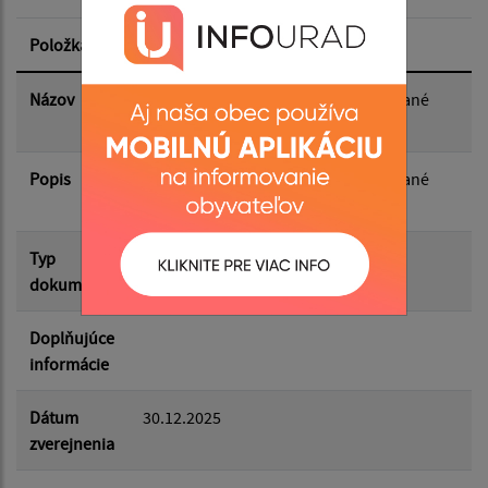
Dátum zverejnenia od:
Položka
Informácia
Dátum zverejnenia do:
Názov
Sadzobník poplatkov a úhrad vyberané
obcou PINKOVCE
Popis
Filtrovať
Sadzobník poplatkov a úhrad vyberané
Reset
obcou PINKOVCE
Typ
Rozpočet-Hospodárenie
dokumentu
Doplňujúce
informácie
Dátum
30.12.2025
zverejnenia