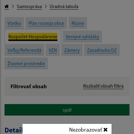
Samospráva
Úradná tabuľa
Všetko
Plán rozvoja obce
Rôzne
Rozpočet-Hospodárenie
Verejné vyhlášky
Voľby/Referendá
VZN
Zámery
Zasadnutia OZ
Životné prostredie
Filtrovať obsah
Rozbaliť obsah filtra
Názov:
späť
Popis:
Detail úradného dokumentu
Nezobrazovať