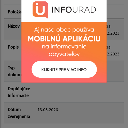
Dátum zverejnenia od:
Položka
Informácia
Dátum zverejnenia do:
Názov
Zápisnica z mimoriadneho zasadnutia
obecného zastupiteľstva zo dňa 15.12.2023
Popis
Filtrovať
Zápisnica z mimoriadneho zasadnutia
Reset
obecného zastupiteľstva zo dňa 15.12.2023
Typ
Zasadnutia OZ
dokumentu
Doplňujúce
informácie
Dátum
13.03.2026
zverejnenia