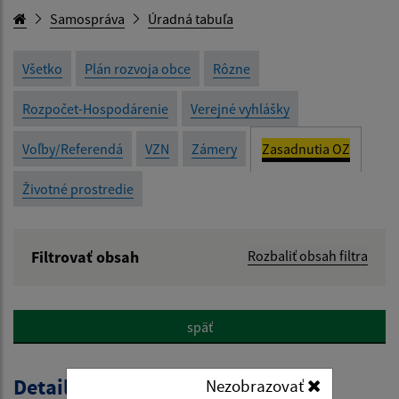
Samospráva
Úradná tabuľa
Všetko
Plán rozvoja obce
Rôzne
Rozpočet-Hospodárenie
Verejné vyhlášky
Voľby/Referendá
VZN
Zámery
Zasadnutia OZ
Životné prostredie
Filtrovať obsah
Rozbaliť obsah filtra
Názov:
späť
Popis:
Detail úradného dokumentu
Nezobrazovať