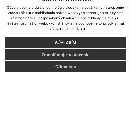
Súbory cookie a ďalšie technológie sledovania používame na zlepšenie
vášho zážitku z prehliadania našich webových stránok, na to, aby sme
vám zobrazovali prispôsobený obsah a cielené reklamy, na analýzu
návštevnosti našich webových stránok a na pochopenie toho, odkiaľ naši
návštevníci prichádzajú.
SÚHLASÍM
Zmeniť moje nastavenia
Odmietam
Informácie o stránke:
Vyhlásenie o prístupnosti
Autorské práva
Ochrana osobných údajov