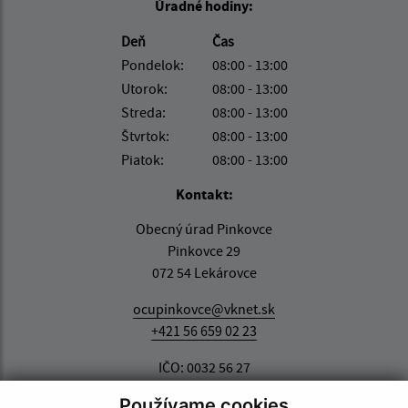
Úradné hodiny:
Deň
Čas
Pondelok:
08:00 - 13:00
Utorok:
08:00 - 13:00
Streda:
08:00 - 13:00
Štvrtok:
08:00 - 13:00
Piatok:
08:00 - 13:00
Kontakt:
Obecný úrad Pinkovce
Pinkovce 29
072 54 Lekárovce
ocupinkovce@vknet.sk
+421 56 659 02 23
IČO: 0032 56 27
Používame cookies