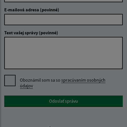
E-mailová adresa (povinné)
Text vašej správy (povinné)
Oboznámil som sa so
spracúvaním osobných
údajov
Google reCaptcha Response
Odoslať správu