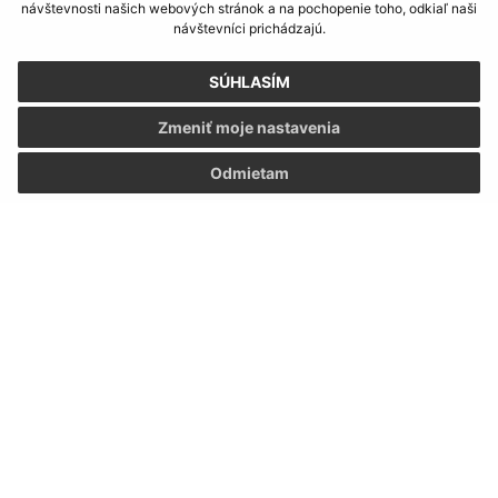
návštevnosti našich webových stránok a na pochopenie toho, odkiaľ naši
návštevníci prichádzajú.
SÚHLASÍM
Zmeniť moje nastavenia
Odmietam
Informácie o stránke:
Vyhlásenie o prístupnosti
Autorské práva
Ochrana osobných údajov
Navigácia:
Vytlačiť aktuálnu stránku
Mapa stránok
Cookies