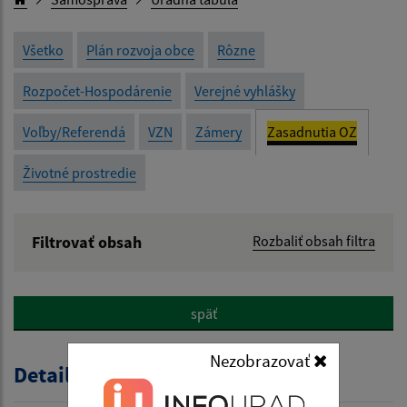
Všetko
Plán rozvoja obce
Rôzne
Rozpočet-Hospodárenie
Verejné vyhlášky
Voľby/Referendá
VZN
Zámery
Zasadnutia OZ
Životné prostredie
Filtrovať obsah
Rozbaliť obsah filtra
Názov:
späť
Popis:
Nezobrazovať
Detail úradného dokumentu
Dátum zverejnenia od: