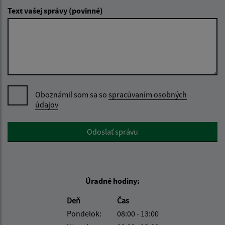
Text vašej správy (povinné)
Oboznámil som sa so
spracúvaním osobných
údajov
Google reCaptcha Response
Odoslať správu
Úradné hodiny:
Deň
Čas
Pondelok:
08:00 - 13:00