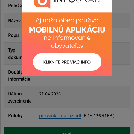
Položka
Informácia
Dátum zverejnenia do:
Názov
Pozvánka na obecné zastupiteľstvo
Popis
Pozvánka na obecné zastupiteľstvo
Filtrovať
Reset
Typ
Zasadnutia OZ
dokumentu
Doplňujúce
informácie
Dátum
21.04.2026
zverejnenia
Prílohy
pozvanka_na_oz.pdf
(PDF, 136.91KB )
späť