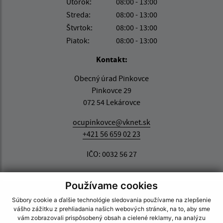
Utorok:
08:00 - 13:00
Streda:
08:00 - 13:00
Štvrtok:
08:00 - 13:00
Piatok:
08:00 - 13:00
Kontakt:
Obecný úrad Pinkovce
Pinkovce 29
072 54 Lekárovce
ocupinkovce@vknet.sk
+421 56 659 02 23
IČO: 0032 56 27
Používame cookies
Súbory cookie a ďalšie technológie sledovania používame na zlepšenie
vášho zážitku z prehliadania našich webových stránok, na to, aby sme
vám zobrazovali prispôsobený obsah a cielené reklamy, na analýzu