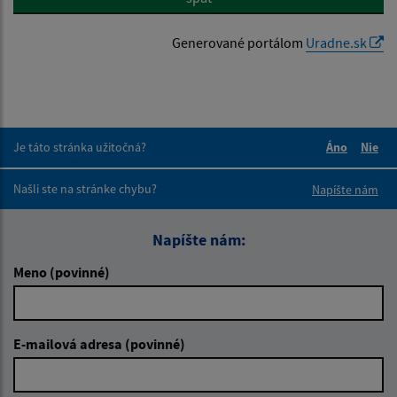
Generované portálom
Uradne.sk
Je táto stránka užitočná?
Áno
Nie
Boli tieto 
Boli 
Našli ste na stránke chybu?
Napíšte nám
Napíšte nám:
Meno (povinné)
E-mailová adresa (povinné)