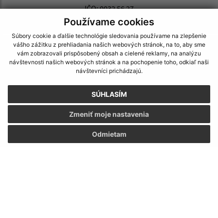
IČO: 0032 56 27
Používame cookies
Súbory cookie a ďalšie technológie sledovania používame na zlepšenie
vášho zážitku z prehliadania našich webových stránok, na to, aby sme
vám zobrazovali prispôsobený obsah a cielené reklamy, na analýzu
návštevnosti našich webových stránok a na pochopenie toho, odkiaľ naši
návštevníci prichádzajú.
SÚHLASÍM
Zmeniť moje nastavenia
Odmietam
Informácie o stránke:
Vyhlásenie o prístupnosti