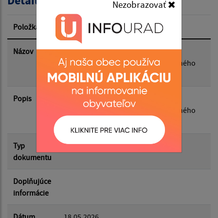
Detail úradného dokumentu
Nezobrazovať
Dátum zverejnenia od:
Položka
Informácia
Dátum zverejnenia do:
Názov
Zápisnica zo zasadnutia Obecného
zastupiteľstva Obce Pinkovce, konaného
dňa 27.4.2026 o 16:00
Filtrovať
Reset
Popis
Zápisnica zo zasadnutia Obecného
zastupiteľstva Obce Pinkovce, konaného
dňa 27.4.2026 o 16:00
Typ
Zasadnutia OZ
dokumentu
Doplňujúce
informácie
Dátum
18.05.2026