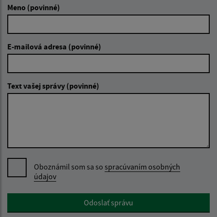
Meno (povinné)
E-mailová adresa (povinné)
Text vašej správy (povinné)
Oboznámil som sa so
spracúvaním osobných
údajov
Google reCaptcha Response
Odoslať správu