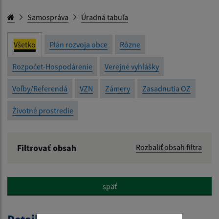
Samospráva
Úradná tabuľa
Všetko
Plán rozvoja obce
Rôzne
Rozpočet-Hospodárenie
Verejné vyhlášky
Voľby/Referendá
VZN
Zámery
Zasadnutia OZ
Životné prostredie
Filtrovať obsah
Rozbaliť obsah filtra
Názov:
späť
Popis: