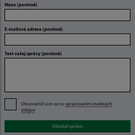
Meno (povinné)
E-mailová adresa (povinné)
Text vašej správy (povinné)
Oboznámil som sa so
spracúvaním osobných
údajov
Google reCaptcha Response
Odoslať správu