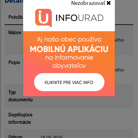
Detail úradného dokumentu
Nezobrazovať
Dátum zverejnenia od:
Položka
Informácia
Dátum zverejnenia do:
Názov
Zápisnica zo zasadnutia Obecného
zastupiteľstva Obce Pinkovce, konaného
dňa 27.4.2026 o 16:00
Filtrovať
Reset
Popis
Zápisnica zo zasadnutia Obecného
zastupiteľstva Obce Pinkovce, konaného
dňa 27.4.2026 o 16:00
Typ
Zasadnutia OZ
dokumentu
Doplňujúce
informácie
Dátum
18.05.2026