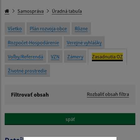
Samospráva
Úradná tabuľa
Všetko
Plán rozvoja obce
Rôzne
Rozpočet-Hospodárenie
Verejné vyhlášky
Voľby/Referendá
VZN
Zámery
Zasadnutia OZ
Životné prostredie
Filtrovať obsah
Rozbaliť obsah filtra
Názov:
späť
Popis: