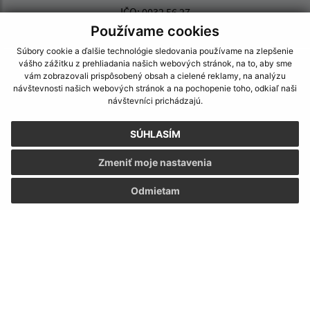
IČO: 0032 56 27
Používame cookies
Súbory cookie a ďalšie technológie sledovania používame na zlepšenie
vášho zážitku z prehliadania našich webových stránok, na to, aby sme
vám zobrazovali prispôsobený obsah a cielené reklamy, na analýzu
návštevnosti našich webových stránok a na pochopenie toho, odkiaľ naši
návštevníci prichádzajú.
SÚHLASÍM
Zmeniť moje nastavenia
Odmietam
Informácie o stránke:
Vyhlásenie o prístupnosti