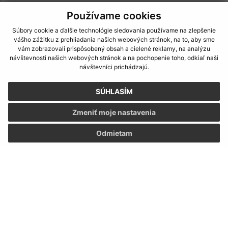
Štvrtok:
08:00 - 13:00
Používame cookies
Piatok:
08:00 - 13:00
Súbory cookie a ďalšie technológie sledovania používame na zlepšenie
Kontakt:
vášho zážitku z prehliadania našich webových stránok, na to, aby sme
vám zobrazovali prispôsobený obsah a cielené reklamy, na analýzu
Obecný úrad Pinkovce
návštevnosti našich webových stránok a na pochopenie toho, odkiaľ naši
návštevníci prichádzajú.
Pinkovce 29
072 54 Lekárovce
SÚHLASÍM
ocupinkovce@vknet.sk
Zmeniť moje nastavenia
+421 56 659 02 23
Odmietam
IČO: 0032 56 27