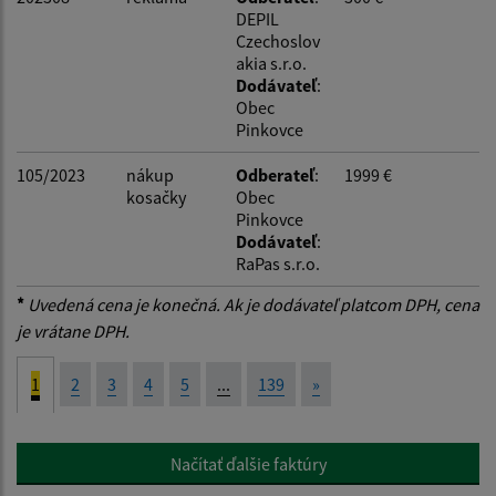
DEPIL
Czechoslov
akia s.r.o.
Dodávateľ
:
Obec
Pinkovce
105/2023
nákup
Odberateľ
:
1999 €
kosačky
Obec
Pinkovce
Dodávateľ
:
RaPas s.r.o.
*
Uvedená cena je konečná. Ak je dodávateľ platcom DPH, cena
je vrátane DPH.
1
2
3
4
5
...
139
»
Načítať ďalšie faktúry