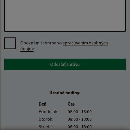
Oboznámil som sa so
spracúvaním osobných
údajov
Google reCaptcha Response
Odoslať správu
Úradné hodiny:
Deň
Čas
Pondelok:
08:00 - 13:00
Utorok:
08:00 - 13:00
Streda:
08:00 - 13:00