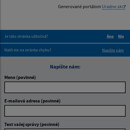
Generované portálom
Uradne.sk
Je táto stránka užitočná?
Áno
Nie
Boli tieto 
Boli 
Našli ste na stránke chybu?
Napíšte nám
Napíšte nám:
Meno (povinné)
E-mailová adresa (povinné)
Text vašej správy (povinné)