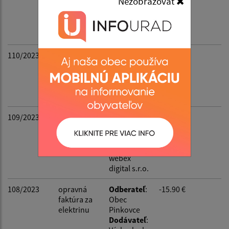
Nezobrazovať
Filtrovať
Reset
materiálu
Obec
Pinkovce
Dodávateľ
:
RaPas s.r.o.
110/2023
koncesioná
Odberateľ
:
22.80 €
lny
Obec
poplatok
Pinkovce
Dodávateľ
:
SOZA
109/2023
poplatok za
Odberateľ
:
30 €
web.stránk
Obec
u
Pinkovce
Dodávateľ
:
webex
digital s.r.o.
108/2023
opravná
Odberateľ
:
-15.90 €
faktúra za
Obec
elektrinu
Pinkovce
Dodávateľ
: