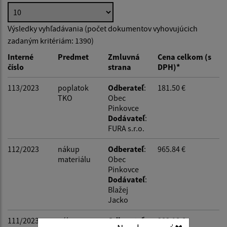
Hľadať v:
Výsledky vyhľadávania (počet dokumentov vyhovujúcich
zadaným kritériám: 1390)
Typ dátumu:
Interné
Predmet
Zmluvná
Cena celkom (s
číslo
strana
DPH)*
Dátum od:
113/2023
poplatok
Odberateľ
:
181.50 €
TKO
Obec
Pinkovce
Dátum do:
Dodávateľ
:
FURA s.r.o.
Suma od:
112/2023
nákup
Odberateľ
:
965.84 €
materiálu
Obec
Pinkovce
Dodávateľ
:
Suma do:
Blažej
Jacko
111/2023
nákup
Odberateľ
:
283.18 €