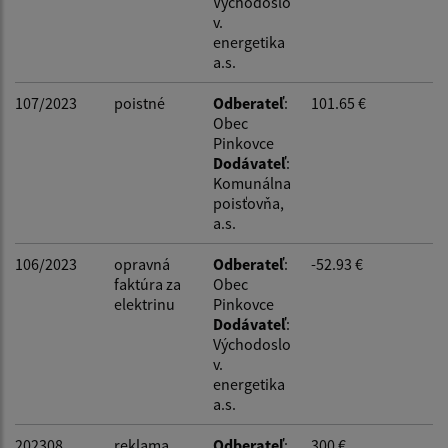
Východoslo
v.
energetika
a.s.
107/2023
poistné
Odberateľ
:
101.65 €
Obec
Pinkovce
Dodávateľ
:
Komunálna
poisťovňa,
a.s.
106/2023
opravná
Odberateľ
:
-52.93 €
faktúra za
Obec
elektrinu
Pinkovce
Dodávateľ
:
Východoslo
v.
energetika
a.s.
202308
reklama
Odberateľ
:
300 €