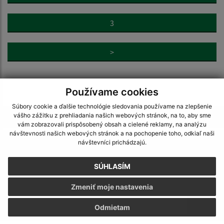
3
>
Používame cookies
Súbory cookie a ďalšie technológie sledovania používame na zlepšenie
vášho zážitku z prehliadania našich webových stránok, na to, aby sme
Je táto stránka užitočná?
Áno
Nie
vám zobrazovali prispôsobený obsah a cielené reklamy, na analýzu
Boli tieto 
Boli 
návštevnosti našich webových stránok a na pochopenie toho, odkiaľ naši
Našli ste na stránke chybu?
Napíšte nám
návštevníci prichádzajú.
SÚHLASÍM
Napíšte nám:
Zmeniť moje nastavenia
Meno (povinné)
Odmietam