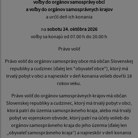
voľby do orgánov samosprávy obcí
a voľby do orgánov samosprávnych krajov
a určil deň ich konania
na
sobotu 24. októbra 2026
voľby sa konajú od 07.00 h do 20.00 h
Právo voliť
Právo voliť do orgánov samosprávy obce má občan Slovenskej
republiky a cudzinec (ďalej len "obyvateľ obce"), ktorý má
trvalý pobyt v obci a najneskôr v deň konania volieb dovŕši 18
rokov veku.
Právo voliť do orgánov samosprávnych krajov má občan
Slovenskej republiky a cudzinec, ktorý má trvalý pobyt v obci,
ktorá patrí do územia samosprávneho kraja, alebo má trvalý
pobyt vo vojenskom obvode, ktorý patrí na účely volieb do
orgánov samosprávneho kraja do jeho územia (ďalej len
„obyvateľ samosprávneho kraja”) a najneskôr v deň konania