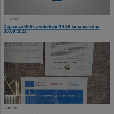
02.10.2023
Zápisnica OkVk z volieb do NR SR konaných dňa
30.09.2023
27.09.2023