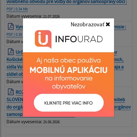
volebného obvodu pre voľby do orgánov samosprávy obcí
|
PDF | 0.34 Mb
Dátum vyvesenia:
21.07.2026
Nezobrazovať
Vymenovanie zapisovateľa miestnej volebnej komisie
|
PDF | 0.35 Mb
Dátum vyvesenia:
21.07.2026
Určenie volebných obvodov pre voľby do orgánov
Košického samosprávneho kraja, počtu poslancov v nich,
sídla Volebnej komisie Košického samosprávneho kraja a
sídiel obvodných volebných komisií
| PDF | 0.15 Mb
Dátum vyvesenia:
20.07.2026
ROZHODNUTIE PREDSEDU NÁRODNEJ RADY
SLOVENSKEJ REPUBLIKY z 23. júna 2026 o vyhlásení volieb
do orgánov samosprávy obcí a o vyhlásení volieb do orgánov
samosprávnych krajov
| PDF | 0.2 Mb
Dátum vyvesenia:
25.06.2026