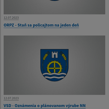
12.07.2023
ORPZ - Staň sa policajtom na jeden deň
12.07.2023
VSD - Oznámenia o plánovanom výrube NN