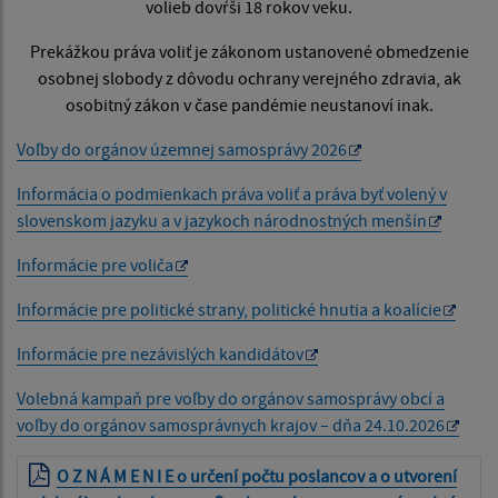
volieb dovŕši 18 rokov veku.
Prekážkou práva voliť je zákonom ustanovené obmedzenie
osobnej slobody z dôvodu ochrany verejného zdravia, ak
osobitný zákon v čase pandémie neustanoví inak.
Voľby do orgánov územnej samosprávy 2026
Informácia o podmienkach práva voliť a práva byť volený v
slovenskom jazyku a v jazykoch národnostných menšín
Informácie pre voliča
Informácie pre politické strany, politické hnutia a koalície
Informácie pre nezávislých kandidátov
Volebná kampaň pre voľby do orgánov samosprávy obcí a
voľby do orgánov samosprávnych krajov – dňa 24.10.2026
O Z N Á M E N I E o určení počtu poslancov a o utvorení